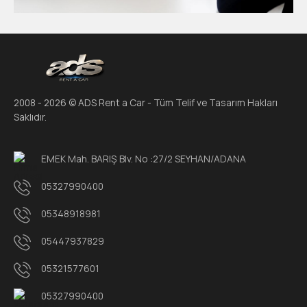
2008 - 2026 © ADS Rent a Car - Tüm Telif ve Tasarım Hakları
Saklıdır.
EMEK Mah. BARIŞ Blv. No :27/2 SEYHAN/ADANA
05327990400
05348918981
05447937829
05321577601
05327990400